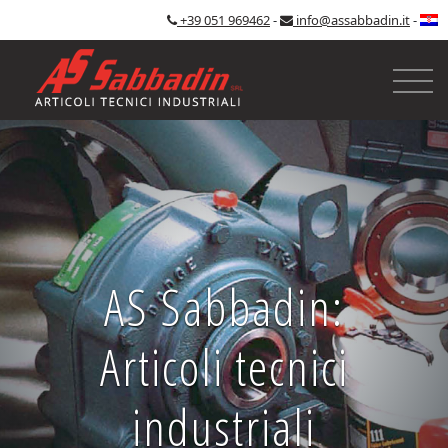
+39 051 969462
-
info@assabbadin.it
-
AS Sabbadin:
Articoli tecnici
industriali