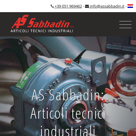
+39 051 969462
-
info@assabbadin.it
-
AS Sabbadin:
Articoli tecnici
industriali