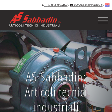
+39 051 969462
-
info@assabbadin.it
-
AS Sabbadin:
Articoli tecnici
industriali