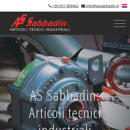
+39 051 969462
-
info@assabbadin.it
-
AS Sabbadin:
Articoli tecnici