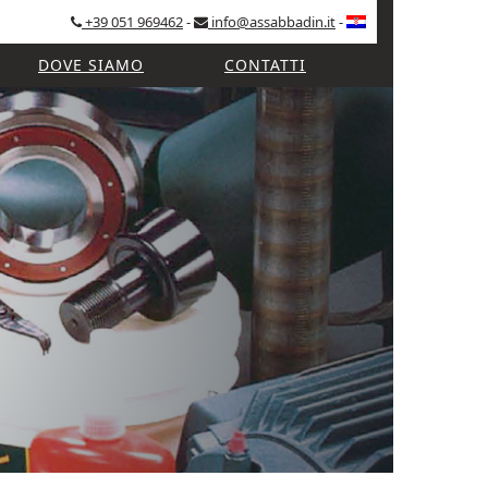
+39 051 969462
-
info@assabbadin.it
-
DOVE SIAMO
CONTATTI